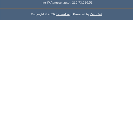
Ihre IP Adresse lautet: 216.73.216.51
Copyright © 2026
KartenEngl
. Powered by
Zen Cart